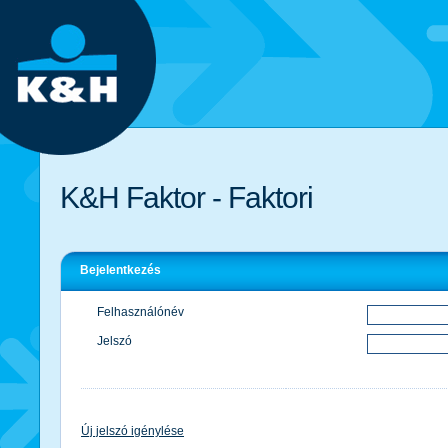
K&H Faktor - Faktori
Bejelentkezés
Felhasználónév
Jelszó
Új jelszó igénylése