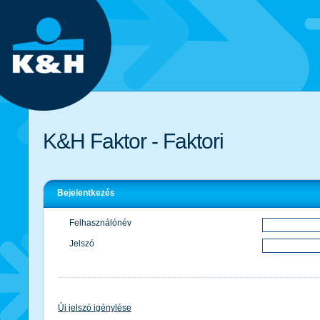
K&H Faktor - Faktori
Bejelentkezés
Felhasználónév
Jelszó
Új jelszó igénylése