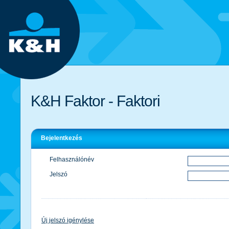
K&H Faktor - Faktori
Bejelentkezés
Felhasználónév
Jelszó
Új jelszó igénylése