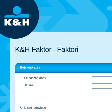
K&H Faktor - Faktori
Bejelentkezés
Felhasználónév
Jelszó
Új jelszó igénylése